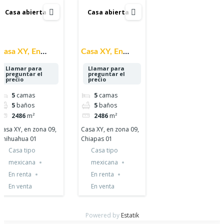
Casa abierta
Casa abierta
Casa XY, En
Casa XY, En
Zona 09,
Zona 09, Chiapas
Llamar para
Llamar para
preguntar el
preguntar el
Chihuahua 01
01
precio
precio
5
camas
5
camas
5
baños
5
baños
2486
m²
2486
m²
Casa XY, en zona 09,
Casa XY, en zona 09,
Chihuahua 01
Chiapas 01
Casa tipo
Casa tipo
mexicana
mexicana
En renta
En renta
En venta
En venta
Powered by
Estatik