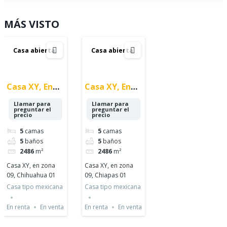
MÁS VISTO
Casa abierta
Casa abierta
Casa XY, En
Casa XY, En
Zona 09,
Zona 09,
Llamar para
Llamar para
Chihuahua 01
Chiapas 01
preguntar el
preguntar el
precio
precio
5
camas
5
camas
5
baños
5
baños
2486
m²
2486
m²
Casa XY, en zona
Casa XY, en zona
09, Chihuahua 01
09, Chiapas 01
Casa tipo mexicana
Casa tipo mexicana
En renta
En venta
En renta
En venta