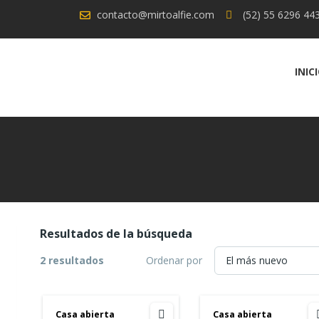
contacto@mirtoalfie.com
(52) 55 6296 44
INIC
Resultados de la búsqueda
2 resultados
Ordenar por
Casa abierta
Casa abierta