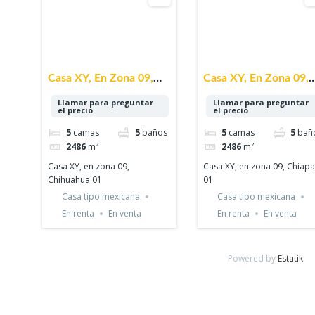
Casa XY, En Zona 09,
Casa XY, En Zona 09,
Chihuahua 01
Chiapas 01
Llamar para preguntar
Llamar para preguntar
el precio
el precio
5
camas
5
baños
5
camas
5
bañ
2486
m²
2486
m²
Casa XY, en zona 09,
Casa XY, en zona 09, Chiap
Chihuahua 01
01
Casa tipo mexicana
Casa tipo mexicana
En renta
En venta
En renta
En venta
Powered by
Estatik