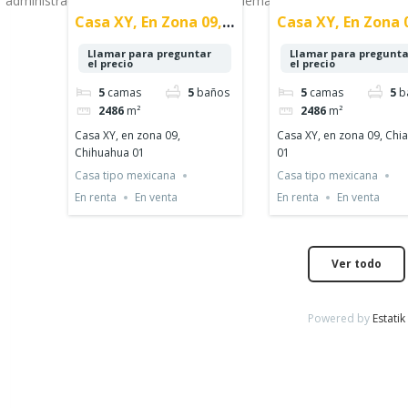
administrador para solucionar este problema.
Casa XY, En Zona 09,
Casa XY, En Zona 
Chihuahua 01
Chiapas 01
Llamar para preguntar
Llamar para pregunta
el precio
el precio
5
camas
5
baños
5
camas
5
b
2486
m²
2486
m²
Casa XY, en zona 09,
Casa XY, en zona 09, Chi
Chihuahua 01
01
Casa tipo mexicana
Casa tipo mexicana
En renta
En venta
En renta
En venta
Ver todo
Powered by
Estatik